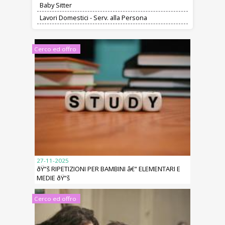
Baby Sitter
Lavori Domestici - Serv. alla Persona
Cerco ed offro
27-11-2025
ðŸ“š RIPETIZIONI PER BAMBINI â€“ ELEMENTARI E
MEDIE ðŸ“š
Cerco ed offro