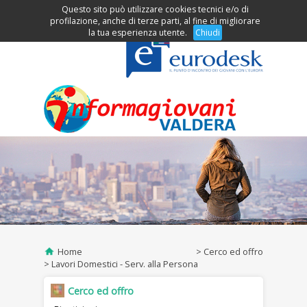
Questo sito può utilizzare cookies tecnici e/o di
Clicca per accedere al menu
profilazione, anche di terze parti, al fine di migliorare
la tua esperienza utente.
Chiudi
Home
Cerco ed offro
Lavori Domestici - Serv. alla Persona
Cerco ed offro