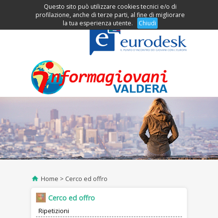
Questo sito può utilizzare cookies tecnici e/o di
Clicca per accedere al menu
profilazione, anche di terze parti, al fine di migliorare
la tua esperienza utente.
Chiudi
Home
Cerco ed offro
Cerco ed offro
Ripetizioni