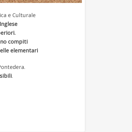
ca e Culturale
Inglese
eriori.
no compiti
elle elementari
Pontedera.
sibili
.