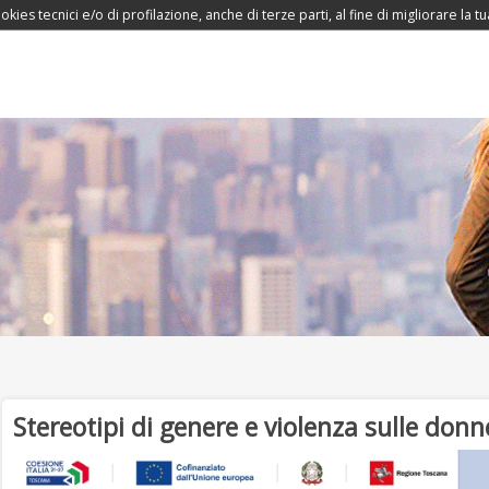
okies tecnici e/o di profilazione, anche di terze parti, al fine di migliorare la
Stereotipi di genere e violenza sulle don