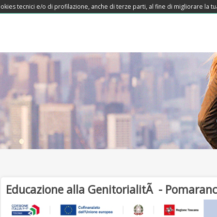
okies tecnici e/o di profilazione, anche di terze parti, al fine di migliorare la
Educazione alla GenitorialitÃ - Pomaran