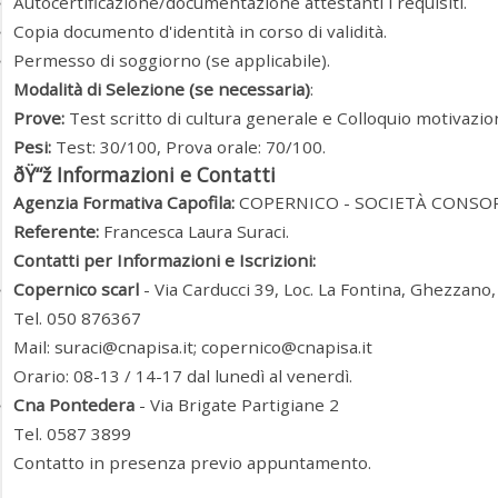
Autocertificazione/documentazione attestanti i requisiti.
Copia documento d'identità in corso di validità.
Permesso di soggiorno (se applicabile).
Modalità di Selezione (se necessaria)
:
Prove:
Test scritto di cultura generale e Colloquio motivazio
Pesi:
Test: 30/100, Prova orale: 70/100.
ðŸ“ž Informazioni e Contatti
Agenzia Formativa Capofila:
COPERNICO - SOCIETÀ CONSORT
Referente:
Francesca Laura Suraci.
Contatti per Informazioni e Iscrizioni:
Copernico scarl
- Via Carducci 39, Loc. La Fontina, Ghezzano
Tel. 050 876367
Mail: suraci@cnapisa.it; copernico@cnapisa.it
Orario: 08-13 / 14-17 dal lunedì al venerdì.
Cna Pontedera
- Via Brigate Partigiane 2
Tel. 0587 3899
Contatto in presenza previo appuntamento.