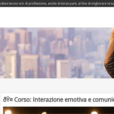
okies tecnici e/o di profilazione, anche di terze parti, al fine di migliorare la
ðŸ¤ Corso: Interazione emotiva e comunic