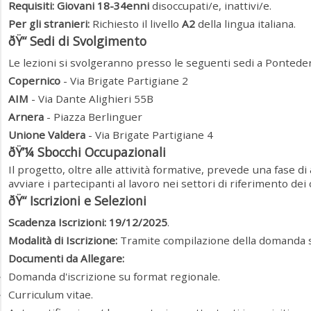
Requisiti:
Giovani 18-34enni
disoccupati/e, inattivi/e.
Per gli stranieri:
Richiesto il livello
A2
della lingua italiana.
ðŸ“ Sedi di Svolgimento
Le lezioni si svolgeranno presso le seguenti sedi a Ponteder
Copernico
- Via Brigate Partigiane 2
AIM
- Via Dante Alighieri 55B
Arnera
- Piazza Berlinguer
Unione Valdera
- Via Brigate Partigiane 4
ðŸ’¼ Sbocchi Occupazionali
Il progetto, oltre alle attività formative, prevede una fase di
avviare i partecipanti al lavoro nei settori di riferimento dei 
ðŸ“ Iscrizioni e Selezioni
Scadenza Iscrizioni:
19/12/2025
.
Modalità di Iscrizione:
Tramite compilazione della domanda s
Documenti da Allegare:
Domanda d'iscrizione su format regionale.
Curriculum vitae.