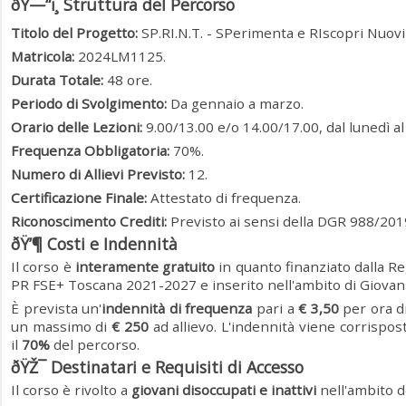
ðŸ—“ï¸ Struttura del Percorso
Titolo del Progetto:
SP.RI.N.T. - SPerimenta e RIscopri Nuovi 
Matricola:
2024LM1125.
Durata Totale:
48 ore.
Periodo di Svolgimento:
Da gennaio a marzo.
Orario delle Lezioni:
9.00/13.00 e/o 14.00/17.00, dal lunedì al
Frequenza Obbligatoria:
70%.
Numero di Allievi Previsto:
12.
Certificazione Finale:
Attestato di frequenza.
Riconoscimento Crediti:
Previsto ai sensi della DGR 988/2019
ðŸ’¶ Costi e Indennità
Il corso è
interamente gratuito
in quanto finanziato dalla R
PR FSE+ Toscana 2021-2027 e inserito nell'ambito di Giovani
È prevista un'
indennità di frequenza
pari a
€ 3,50
per ora di
un massimo di
€ 250
ad allievo. L'indennità viene corrispo
il
70%
del percorso.
ðŸŽ¯ Destinatari e Requisiti di Accesso
Il corso è rivolto a
giovani disoccupati e inattivi
nell'ambito d