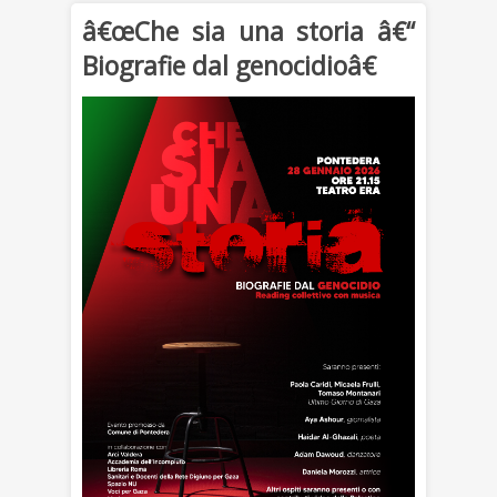
â€œChe sia una storia â€“
Biografie dal genocidioâ€