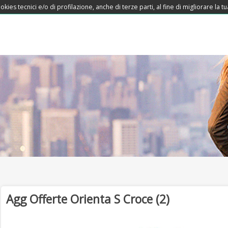
okies tecnici e/o di profilazione, anche di terze parti, al fine di migliorare la
Agg Offerte Orienta S Croce (2)