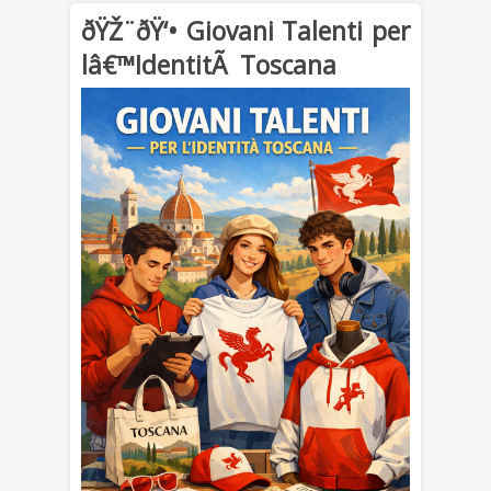
ðŸŽ¨ðŸ‘• Giovani Talenti per
lâ€™IdentitÃ Toscana