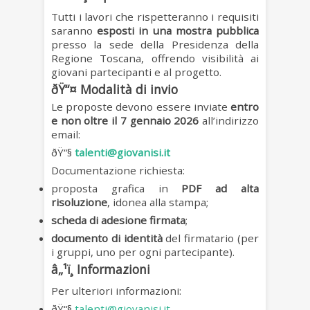
Tutti i lavori che rispetteranno i requisiti
saranno
esposti in una mostra pubblica
presso la sede della Presidenza della
Regione Toscana, offrendo visibilità ai
giovani partecipanti e al progetto.
ðŸ“¤ Modalità di invio
Le proposte devono essere inviate
entro
e non oltre il 7 gennaio 2026
all’indirizzo
email:
ðŸ“§
talenti@giovanisi.it
Documentazione richiesta:
proposta grafica in
PDF ad alta
risoluzione
, idonea alla stampa;
scheda di adesione firmata
;
documento di identità
del firmatario (per
i gruppi, uno per ogni partecipante).
â„¹ï¸ Informazioni
Per ulteriori informazioni:
ðŸ“§
talenti@giovanisi.it