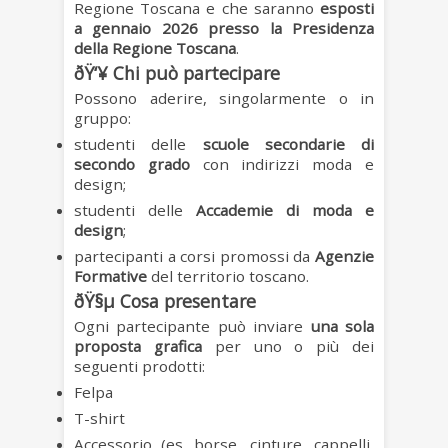
Regione Toscana e che saranno
esposti
a gennaio 2026 presso la Presidenza
della Regione Toscana
.
ðŸ‘¥ Chi può partecipare
Possono aderire, singolarmente o in
gruppo:
studenti delle
scuole secondarie di
secondo grado
con indirizzi moda e
design;
studenti delle
Accademie di moda e
design
;
partecipanti a corsi promossi da
Agenzie
Formative
del territorio toscano.
ðŸ§µ Cosa presentare
Ogni partecipante può inviare
una sola
proposta grafica
per uno o più dei
seguenti prodotti:
Felpa
T-shirt
Accessorio (es. borse, cinture, cappelli,